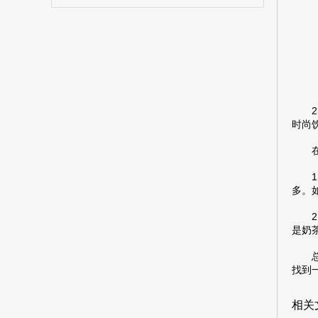
2.
时尚
在大
1.
多。
2.
是奶
总的
找到
相关