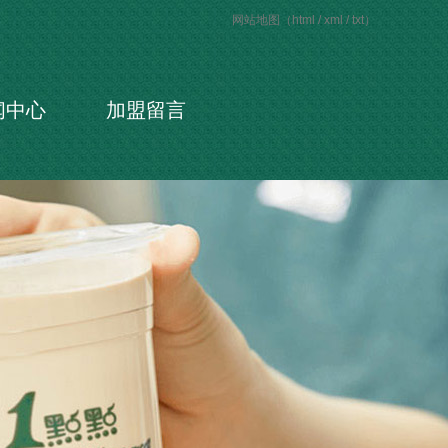
网站地图（
html
/
xml
/
txt
）
闻中心
加盟留言