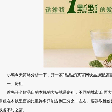
小编今天简略分析一下，开一家1點點奶茶官网饮品加盟店需
一、房租
首先开个饮品店的本钱的大头就是房租，不同的城市,店面大
房租在本钱里面的比重许多只能占到三分之一左右。要选取性价
以备不时之需。