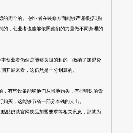
的周全的。 创业者在装修方面能够严谨根据1點
制的，创业者也能够依照他们的力量做不同条理的
小本创业者仍然是能够负担的起的，缴纳了加盟费
长期开展来看，这仍然是十分划算的。
，有些设备能够他们从当地购买，有些特殊的设
行购买，这能够节省一部分本钱的支出。
點點奶茶官网饮品加盟要求等相关讯息，那就为