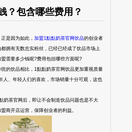
钱？包含哪些费用？
正是因为如此，
加盟1點點奶茶官网饮品
的创业者
地都拥有无数忠实粉丝，已经已经成了饮品市场上
盟需要多少钱呢?费用包括哪些方面呢?
统的饮品相比，1點點奶茶官网饮品更加重视质量
年人、年轻人们的喜欢，市场销量十分可观，这也
點奶茶官网后，即让不会制造饮品问题也是不大
加盟商开店运营，保障创业者的利益。