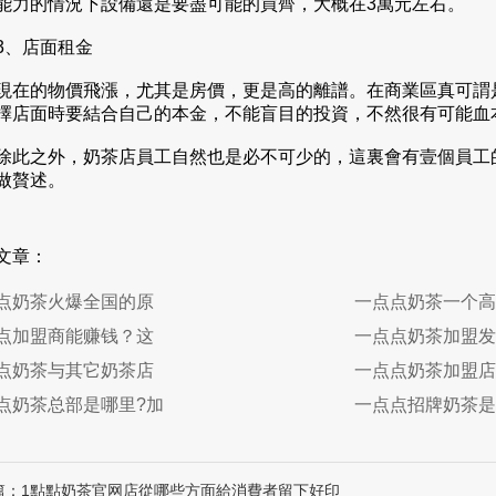
能力的情況下設備還是要盡可能的買齊，大概在3萬元左右。
、店面租金
的物價飛漲，尤其是房價，更是高的離譜。在商業區真可謂是
擇店面時要結合自己的本金，不能盲目的投資，不然很有可能血
之外，奶茶店員工自然也是必不可少的，這裏會有壹個員工的
做贅述。
文章：
点奶茶火爆全国的原
一点点奶茶一个高
点加盟商能赚钱？这
一点点奶茶加盟发
点奶茶与其它奶茶店
一点点奶茶加盟店
点奶茶总部是哪里?加
一点点招牌奶茶是
篇：1點點奶茶官网店從哪些方面給消費者留下好印