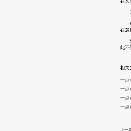
在又
3
現在
在選
除此
此不
相关
一点
一点
一点
一点
上一