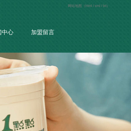
网站地图（
html
/
xml
/
txt
）
闻中心
加盟留言