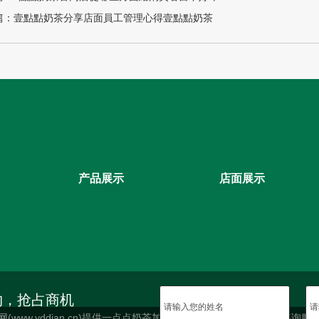
篇：壹點點奶茶分享店面員工管理心得壹點點奶茶
产品展示
店面展示
约，抢占商机
一点点奶茶官网(www.yddian.cn)提供一点点奶茶加盟项目和一点点奶茶加盟