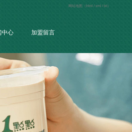
网站地图（
html
/
xml
/
txt
）
闻中心
加盟留言