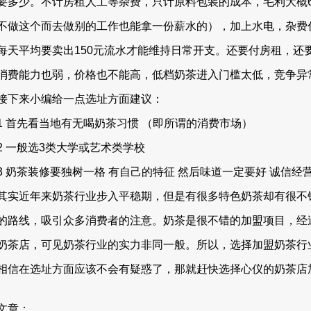
要多少。不计房租人工等杂费，只计原料包装的成本，毛利大概6
不做这个而去做别的工作也能拿一份薪水的），加上水电，杂费什
每天平均要卖出150元流水才能维持日常开支。还要付房租，还
消费能力也弱，价格也不能高，低档奶茶进入门槛太低，竞争异常
接下来小编给一点选址方面建议：
1 首先看当地有无喝奶茶习惯 （即所谓的消费市场）
2 一般选3类大学或艺术类学校
3 奶茶装修要独树一格 有自己的特征 然后味道一定要好 诚信经
其实近年来奶茶行业步入平稳期，但是有很多特色奶茶却有很不
的路线，吸引众多消费者的注意。奶茶是很不错的加盟项目，经
奶茶店，可见奶茶行业的实力非同一般。所以，选择加盟奶茶行
相信在选址方面应该不会有疑惑了，那就赶快选择心仪的奶茶店
文章：