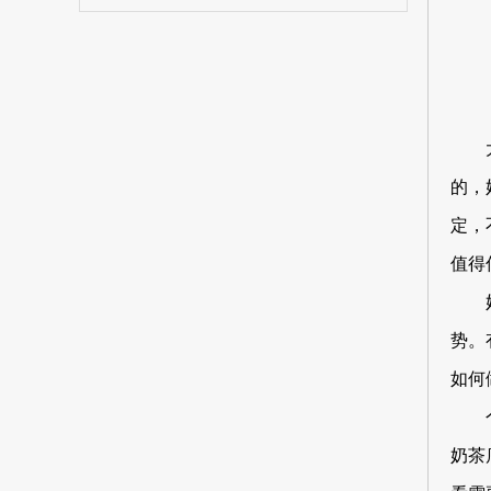
的，
定，
值得
势。
如何
奶茶