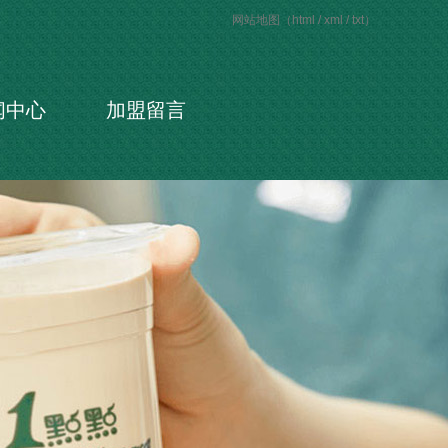
网站地图（
html
/
xml
/
txt
）
闻中心
加盟留言