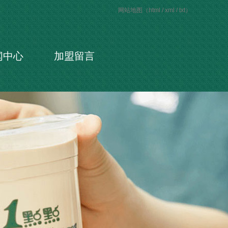
网站地图（
html
/
xml
/
txt
）
闻中心
加盟留言