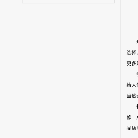
选择
更多
给人
当然
修，
品店