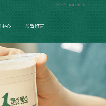
网站地图（
html
/
xml
/
txt
）
闻中心
加盟留言