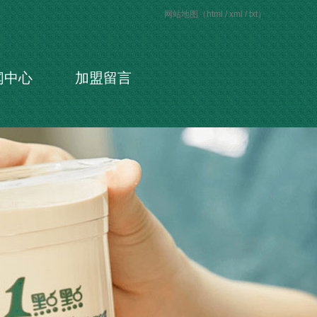
网站地图（
html
/
xml
/
txt
）
闻中心
加盟留言