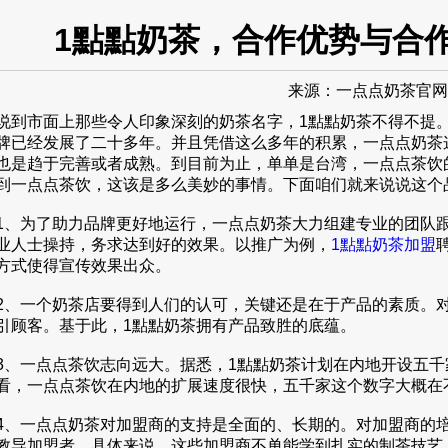
1點點奶茶，合作优势与合
来源：
一点点奶茶官网
市面上那些令人印象深刻的奶茶名字，1點點奶茶不得不提。这
牌已经发展了二十多年。并且凭借这么多年的积累，一点点奶茶
也是趋于完善或者成熟。到目前为止，单单是台湾，一点点茶饮
到一点点茶饮，这该是多么美妙的事情。下面咱们就来说说这个
为了助力品牌更好地运行，一点点奶茶大力组建专业的团队跟
业人士操持，务求达到好的效果。以推广为例，
1點點奶茶加盟
方式使得宣传效果出众。
一个奶茶店要得到人们的认可，关键还是在于产品的素质。对
引顾客。基于此，1點點奶茶拥有产品致胜的底蕴。
一点点茶饮志向远大。据悉，1點點奶茶计划在内地开设五千
看，一点点茶饮在内地的扩展速度很快，五千家这个数字大概在
一点点奶茶对加盟商的支持是全面的、长期的。对加盟商的培
教导加盟者。具体来说，这些加盟商不单能学到扎实的制茶技艺