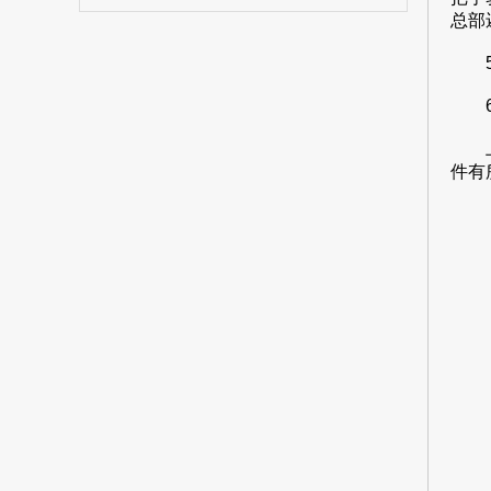
总部
5、
6、
上面
件有