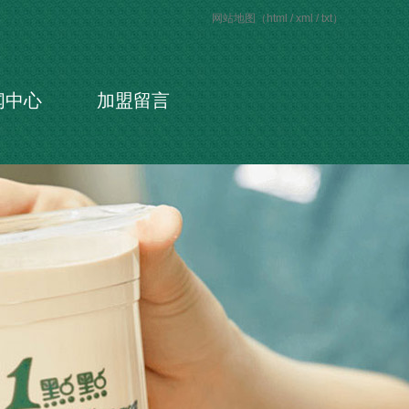
网站地图（
html
/
xml
/
txt
）
闻中心
加盟留言