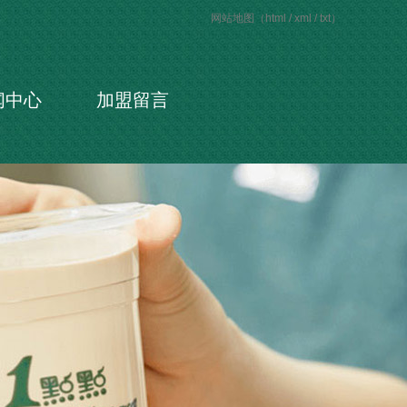
网站地图（
html
/
xml
/
txt
）
闻中心
加盟留言