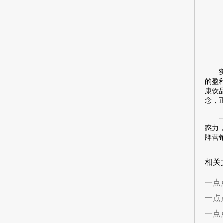
实际
的盈
康饮
念，
一点
惑力
牌营
相关
一点
一点
一点